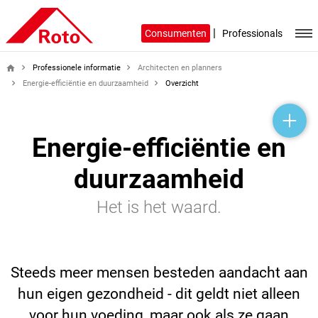
|
Consumenten
Professionals
Professionele informatie
Architecten en planners
home
Energie-efficiëntie en duurzaamheid
Overzicht
help_outline
headset_mic
mail_outline
Energie-efficiëntie en
duurzaamheid
Het is het waard.
Steeds meer mensen besteden aandacht aan
hun eigen gezondheid - dit geldt niet alleen
voor hun voeding, maar ook als ze gaan