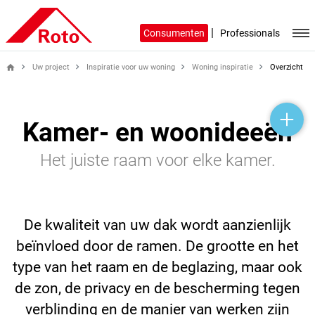
|
Consumenten
Professionals
Uw project
Inspiratie voor uw woning
Woning inspiratie
Overzicht
home
help_outline
headset_mic
mail_outline
Kamer- en woonideeën
Het juiste raam voor elke kamer.
De kwaliteit van uw dak wordt aanzienlijk
beïnvloed door de ramen. De grootte en het
type van het raam en de beglazing, maar ook
de zon, de privacy en de bescherming tegen
verblinding en de manier van werken zijn