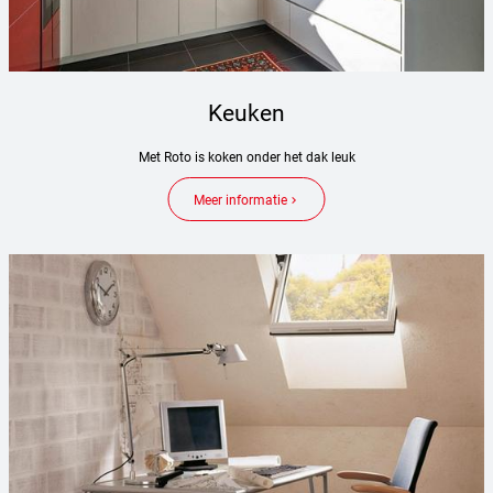
Keuken
Met Roto is koken onder het dak leuk
Meer informatie
keyboard_arrow_right