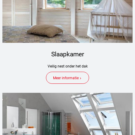
Slaapkamer
Veilig nest onder het dak
Meer informatie
keyboard_arrow_right