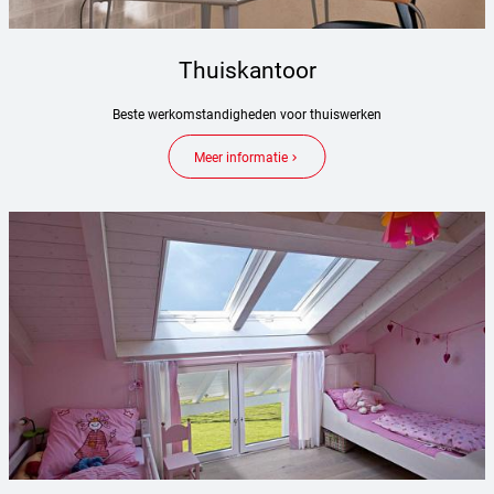
Thuiskantoor
Beste werkomstandigheden voor thuiswerken
Meer informatie
keyboard_arrow_right