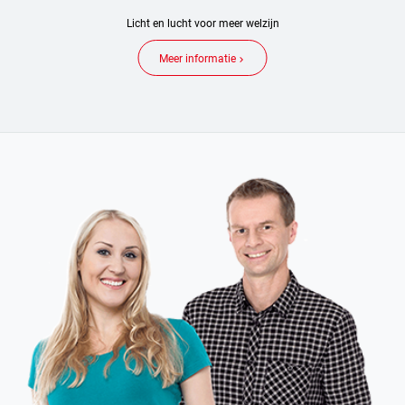
Licht en lucht voor meer welzijn
Meer informatie
keyboard_arrow_right