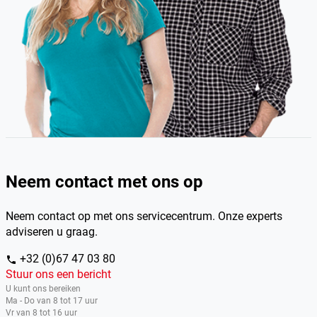
Neem contact met ons op
Neem contact op met ons servicecentrum. Onze experts
adviseren u graag.
+32 (0)67 47 03 80
phone
Stuur ons een bericht
U kunt ons bereiken
Ma - Do van 8 tot 17 uur
Vr van 8 tot 16 uur