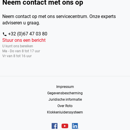
Neem contact met ons op
Neem contact op met ons servicecentrum. Onze experts
adviseren u graag.
+32 (0)67 47 03 80
phone
Stuur ons een bericht
U kunt ons bereiken
Ma - Do van 8 tot 17 uur
Vr van 8 tot 16 uur
Impressum
Gegevensbescherming
Juridische informatie
Over Roto
Klokkenluiderssysteem