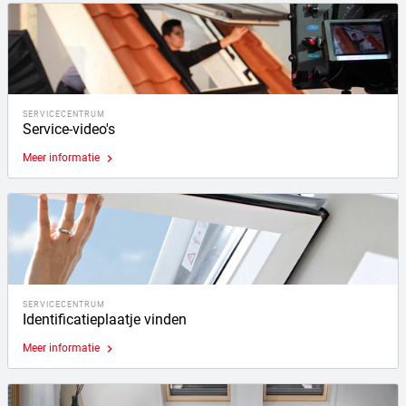
SERVICECENTRUM
Service-video's
Meer informatie
keyboard_arrow_right
SERVICECENTRUM
Identificatieplaatje vinden
Meer informatie
keyboard_arrow_right