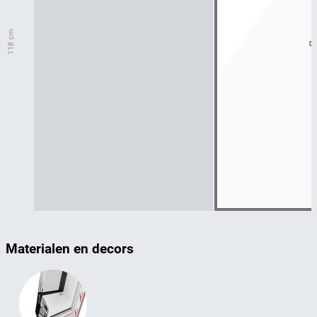
118 cm
06
Materialen en decors