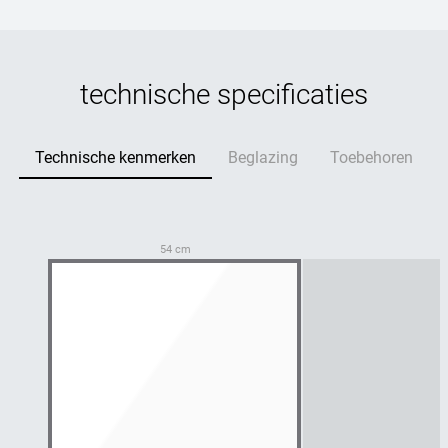
technische specificaties
Technische kenmerken
Beglazing
Toebehoren
54 cm
6