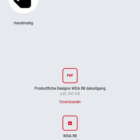
Handmatig
PDF
Productfiche Designo WDA R8 dakuitgang
pdf, 545 KB
Downloaden
archive
WDA R8