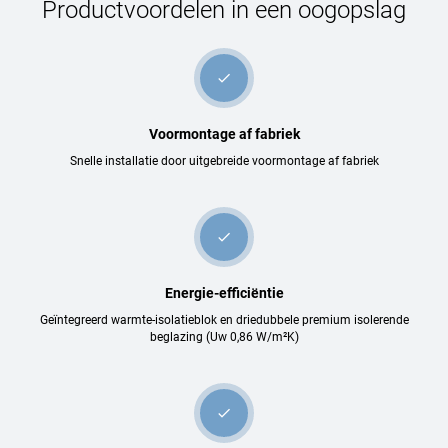
Productvoordelen in een oogopslag
check
Voormontage af fabriek
Snelle installatie door uitgebreide voormontage af fabriek
check
Energie-efficiëntie
Geïntegreerd warmte-isolatieblok en driedubbele premium isolerende
beglazing (Uw 0,86 W/m²K)
check