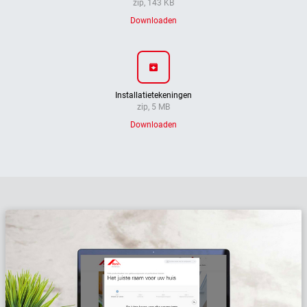
zip, 143 KB
Downloaden
archive
Installatietekeningen
zip, 5 MB
Downloaden