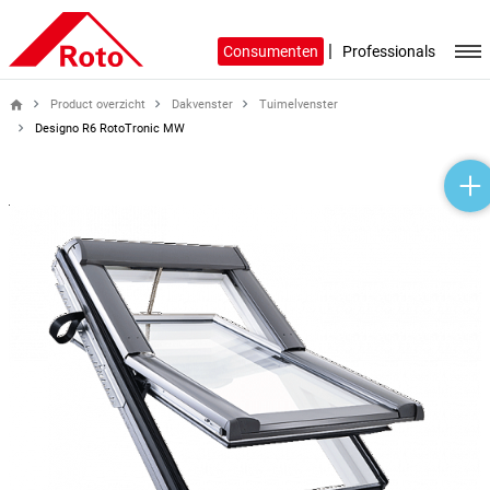
|
Consumenten
Professionals
Product overzicht
Dakvenster
Tuimelvenster
home
Designo R6 RotoTronic MW
help_outline
headset_mic
mail_outline