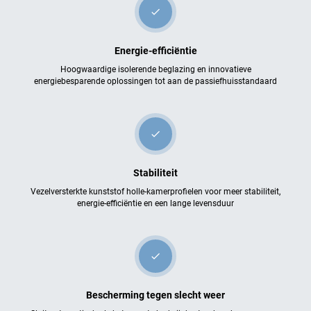
check
Energie-efficiëntie
Hoogwaardige isolerende beglazing en innovatieve
energiebesparende oplossingen tot aan de passiefhuisstandaard
check
Stabiliteit
Vezelversterkte kunststof holle-kamerprofielen voor meer stabiliteit,
energie-efficiëntie en een lange levensduur
check
Bescherming tegen slecht weer