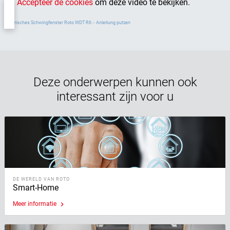
Accepteer de cookies
om deze video te bekijken.
Elektrisches Schwingfenster Roto WDT R6 ‒ Anleitung putzen
Deze onderwerpen kunnen ook
interessant zijn voor u
DE WERELD VAN ROTO
Smart-Home
Meer informatie
keyboard_arrow_right