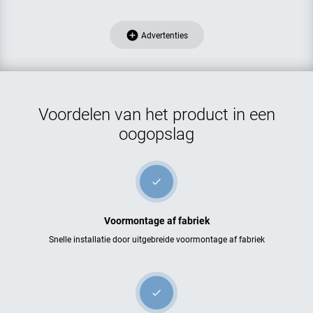
add_circle
Advertenties
Voordelen van het product in een
oogopslag
check
Voormontage af fabriek
Snelle installatie door uitgebreide voormontage af fabriek
check