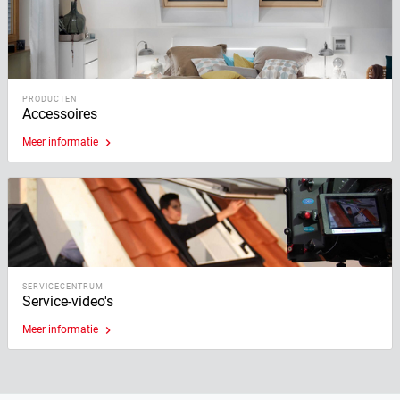
PRODUCTEN
Accessoires
Meer informatie
keyboard_arrow_right
SERVICECENTRUM
Service-video's
Meer informatie
keyboard_arrow_right