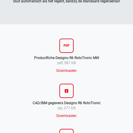
Sluit automatisch als het regent, dankzij de standaard regensensor
PDF
Productfiche Designo R6 RotoTronic MW
pdf, 587 KB
Downloaden
archive
CAD/BIM gegevens Designo R6 RotoTronic
zip, 277 KB
Downloaden