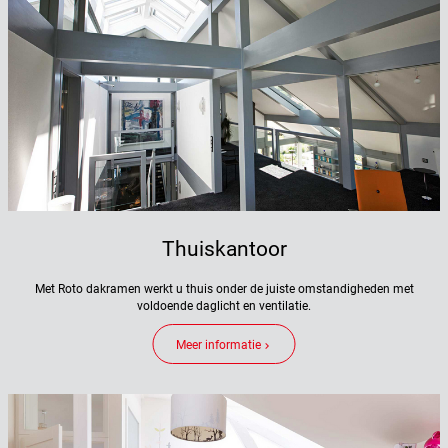
Thuiskantoor
Met Roto dakramen werkt u thuis onder de juiste omstandigheden met
voldoende daglicht en ventilatie.
Meer informatie
keyboard_arrow_right