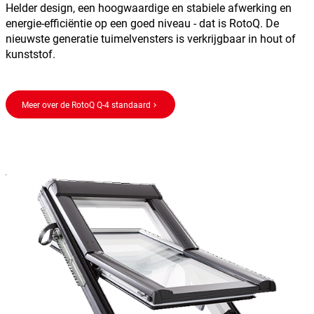
Helder design, een hoogwaardige en stabiele afwerking en
energie-efficiëntie op een goed niveau - dat is RotoQ. De
nieuwste generatie tuimelvensters is verkrijgbaar in hout of
kunststof.
Meer over de RotoQ Q-4 standaard
keyboard_arrow_right