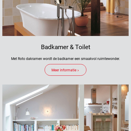
Badkamer & Toilet
Met Roto dakramen wordt de badkamer een smaakvol ruimtewonder.
Meer informatie
keyboard_arrow_right