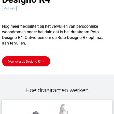
Maßstab
Nog meer flexibiliteit bij het vervullen van persoonlijke
woondromen onder het dak: dat is het draairaam Roto
Designo R4. Ontworpen om de Roto Designo R7 optimaal
aan te vullen.
Meer over de Designo R4
keyboard_arrow_right
Hoe draairamen werken