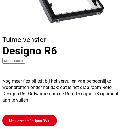
Tuimelvenster
Designo R6
Meisterstück
Nog meer flexibiliteit bij het vervullen van persoonlijke
woondromen onder het dak: dat is het draairaam Roto
Designo R6. Ontworpen om de Roto Designo R8 optimaal
aan te vullen.
Meer over de Designo R6
keyboard_arrow_right