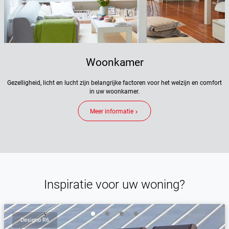
Woonkamer
Gezelligheid, licht en lucht zijn belangrijke factoren voor het welzijn en comfort
in uw woonkamer.
Meer informatie
keyboard_arrow_right
Inspiratie voor uw woning?
Designo R6