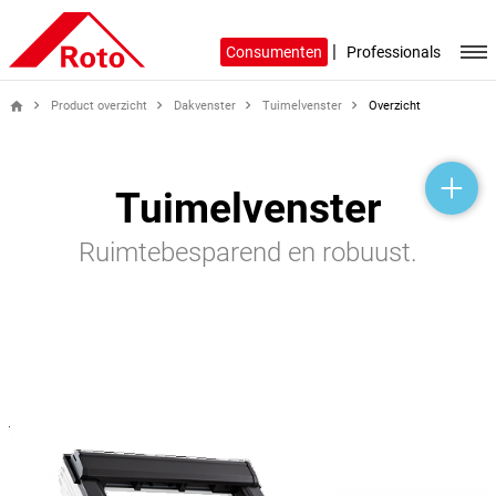
|
Consumenten
Professionals
Product overzicht
Dakvenster
Tuimelvenster
Overzicht
home
help_outline
headset_mic
mail_outline
Tuimelvenster
Ruimtebesparend en robuust.