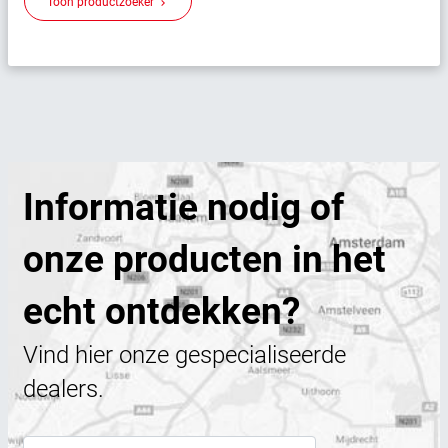
Toon productzoeker
keyboard_arrow_right
Informatie nodig of
onze producten in het
echt ontdekken?
Vind hier onze gespecialiseerde
dealers.