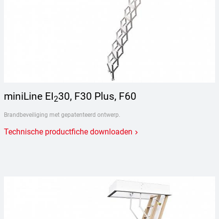
miniLine EI
30, F30 Plus, F60
2
Brandbeveiliging met gepatenteerd ontwerp.
Technische productfiche downloaden
keyboard_arrow_right