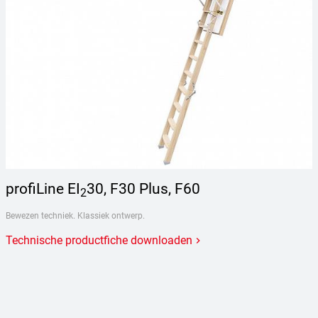
profiLine EI
30, F30 Plus, F60
2
Bewezen techniek. Klassiek ontwerp.
Technische productfiche downloaden
keyboard_arrow_right