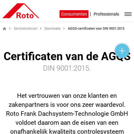
|
Consumenten
Professionals
Servicecentrum
Downloads
AGQS-certificaten voor DIN 9001:2015
home
help_outline
headset_mic
mail_outline
Certificaten van de AGQS
DIN 9001:2015.
Het vertrouwen van onze klanten en
zakenpartners is voor ons zeer waardevol.
Roto Frank Dachsystem-Technologie GmbH
voldoet daarom aan de eisen van een
onafhankelijk kwaliteits controlesysteem