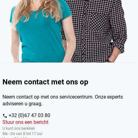
Neem contact met ons op
Neem contact op met ons servicecentrum. Onze experts
adviseren u graag.
+32 (0)67 47 03 80
phone
Stuur ons een bericht
U kunt ons bereiken
Ma - Do van 8 tot 17 uur