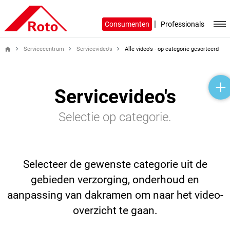
|
Consumenten
Professionals
Servicecentrum
Servicevideo's
Alle video's - op categorie gesorteerd
home
help_outline
headset_mic
mail_outline
Servicevideo's
Selectie op categorie.
Selecteer de gewenste categorie uit de
gebieden verzorging, onderhoud en
aanpassing van dakramen om naar het video-
overzicht te gaan.