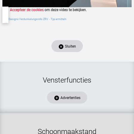
Accepteer de cookies
om deze video te bekijken.
Roto Designo Verdunkelungsrollo ZRV ‒ Typ ermitteln
add_circle
Sluiten
Vensterfuncties
add_circle
Advertenties
Schoonmaakstand