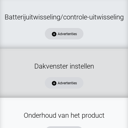
Batterijuitwisseling/controle-uitwisseling
add_circle
Advertenties
Dakvenster instellen
add_circle
Advertenties
Onderhoud van het product