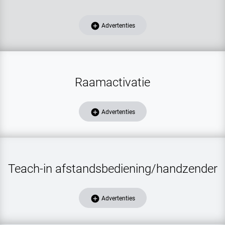
add_circle
Advertenties
Raamactivatie
add_circle
Advertenties
Teach-in afstandsbediening/handzender
add_circle
Advertenties