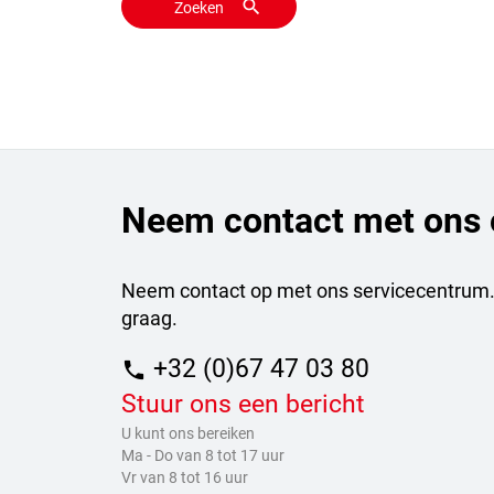
Zoeken
Neem contact met ons 
Neem contact op met ons servicecentrum.
graag.
+32 (0)67 47 03 80
phone
Stuur ons een bericht
U kunt ons bereiken
Ma - Do van 8 tot 17 uur
Vr van 8 tot 16 uur